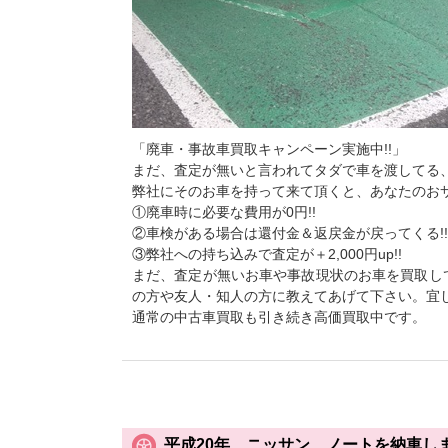
「廃車・事故車買取キャンペーン実施中!!」
まだ、査定が無いと言われてタダで車を渡してる、
弊社にそのお車を持って来て頂くと、あなたのおサ
①廃車時に必要な費用が0円!!
②車検がある場合は還付金＆返戻金が戻ってくる!!
③弊社への持ち込みで査定が＋2,000円up!!
まだ、査定が無いお車や事故現状のお車を買取し
の方や友人・知人の方に教えてあげて下さい。宜
通常の中古車買取も引き続き高価買取中です。
平成20年 ニッサン ノートを納車し