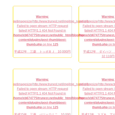
Warning
:
Warning
:
getimagesize(http://www.trunest.net/img/img_none.gif):
getimagesize(http://www.t
Failed to open stream: HTTP request
Failed to open stream:
failed! HTTP/1.1 404 Not Found in
failed! HTTP/1.1 404 
/home/xb674775/trunest.net/public_html/blog/wp-
/home/xb674775/trunest.
content/plugins/post-thumb/post-
content/plugins/post
thumb.php
on line
125
thumb.php
on l
平成12年 三菱 トッポＢＪ 10,000円
平成12年 ダイハツ
32,110円
Warning
:
Warning
:
getimagesize(http://www.trunest.net/img/img_none.gif):
getimagesize(http://www.t
Failed to open stream: HTTP request
Failed to open stream:
failed! HTTP/1.1 404 Not Found in
failed! HTTP/1.1 404 
/home/xb674775/trunest.net/public_html/blog/wp-
/home/xb674775/trunest.
content/plugins/post-thumb/post-
content/plugins/post
thumb.php
on line
125
thumb.php
on l
平成15年 三菱 パジェロミニ 10,000
平成12年 スズキ アルト