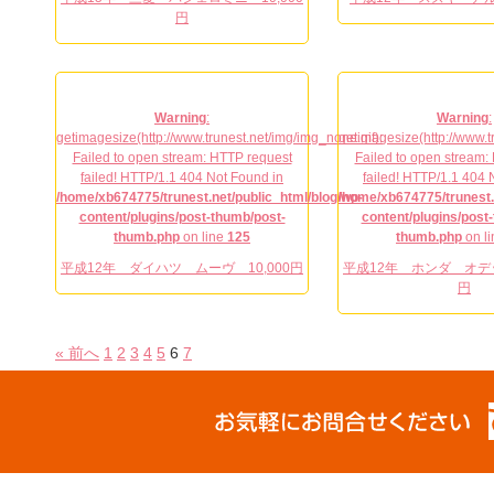
円
Warning
:
Warning
:
getimagesize(http://www.trunest.net/img/img_none.gif):
getimagesize(http://www.t
Failed to open stream: HTTP request
Failed to open stream:
failed! HTTP/1.1 404 Not Found in
failed! HTTP/1.1 404 
/home/xb674775/trunest.net/public_html/blog/wp-
/home/xb674775/trunest.
content/plugins/post-thumb/post-
content/plugins/post
thumb.php
on line
125
thumb.php
on l
平成12年 ダイハツ ムーヴ 10,000円
平成12年 ホンダ オデッ
円
« 前へ
1
2
3
4
5
6
7