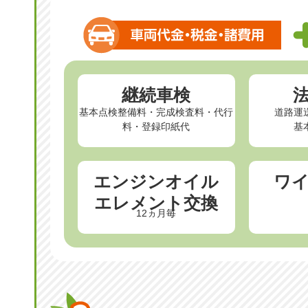
継続車検
基本点検整備料・完成検査料・代行
道路運
料・登録印紙代
基
エンジンオイル
ワ
エレメント交換
12ヵ月毎