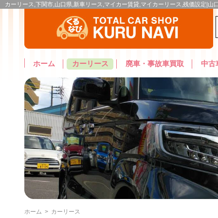
カーリース,下関市,山口県,新車リース,マイカー賃貸,マイカーリース,残価設定|
ホーム
カーリース
廃車・事故車買取
中古
ホーム
>
カーリース