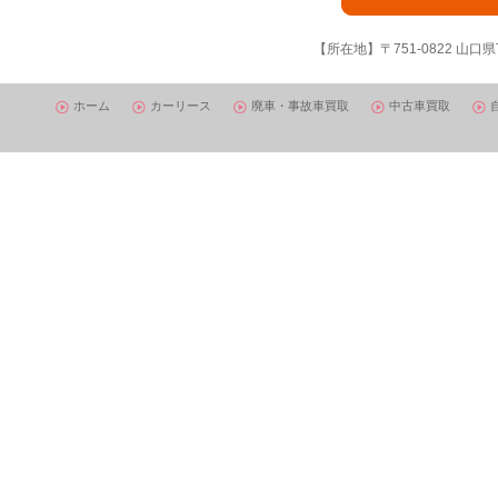
【所在地】〒751-0822 山口県
ホーム
カーリース
廃車・事故車買取
中古車買取