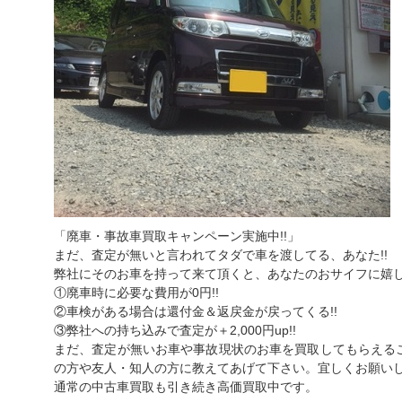
「廃車・事故車買取キャンペーン実施中!!」
まだ、査定が無いと言われてタダで車を渡してる、あなた!!
弊社にそのお車を持って来て頂くと、あなたのおサイフに嬉し
①廃車時に必要な費用が0円!!
②車検がある場合は還付金＆返戻金が戻ってくる!!
③弊社への持ち込みで査定が＋2,000円up!!
まだ、査定が無いお車や事故現状のお車を買取してもらえる
の方や友人・知人の方に教えてあげて下さい。宜しくお願い
通常の中古車買取も引き続き高価買取中です。