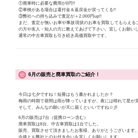
①廃車時に必要な費用が0円!!
②車検がある場合は還付金＆返戻金が戻ってくる!!
③弊社への持ち込みで査定が＋2,000円up!!
まだ、査定が無いお車や事故現状のお車を買取してもらえる
の方や友人・知人の方に教えてあげて下さい。宜しくお願い
通常の中古車買取も引き続き高価買取中です。
6月の販売と廃車買取のご紹介！
今日は七夕ですね！短冊はもう書かれましたか？
梅雨の時期で昼間は雨が降っていますが、夜には晴れて星が見え
そして、みんなの願いが天に届くといいですね☆彡
6月の販売は7台（提携ローン含む）
廃車買取は8台、中古車買取は1台でした。
販売、買取させて頂きましたお客様、ありがとうございます
今後とも弊社とのお付き合いを宜しくお願いします。