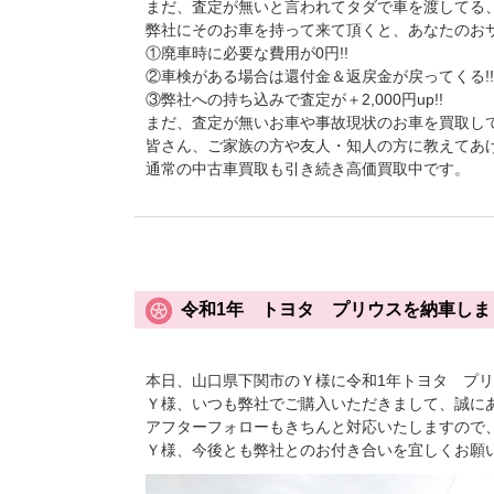
まだ、査定が無いと言われてタダで車を渡してる、
弊社にそのお車を持って来て頂くと、あなたのおサ
①廃車時に必要な費用が0円!!
②車検がある場合は還付金＆返戻金が戻ってくる!!
③弊社への持ち込みで査定が＋2,000円up!!
まだ、査定が無いお車や事故現状のお車を買取し
皆さん、ご家族の方や友人・知人の方に教えてあ
通常の中古車買取も引き続き高価買取中です。
令和1年 トヨタ プリウスを納車しま
本日、山口県下関市のＹ様に令和1年トヨタ プ
Ｙ様、いつも弊社でご購入いただきまして、誠に
アフターフォローもきちんと対応いたしますので
Ｙ様、今後とも弊社とのお付き合いを宜しくお願