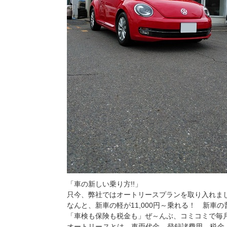
「車の新しい乗り方!!」
只今、弊社ではオートリースプランを取り入れま
なんと、新車の軽が11,000円～乗れる！ 新車の普
「車検も保険も税金も」ぜ～んぶ、コミコミで毎
オートリースとは、車両代金、登録諸費用、税金