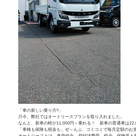
「車の新しい乗り方!!」
只今、弊社ではオートリースプランを取り入れました。
なんと、新車の軽が11,000円～乗れる！ 新車の普通車は22,
「車検も保険も税金も」ぜ～んぶ、コミコミで毎月定額のお
オートリースとは、車両代金、登録諸費用、税金、保険等と