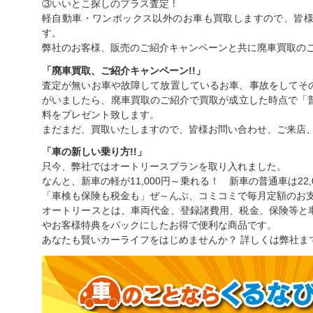
③いいとこ探しのプラス査定！
軽自動車・ワンボックス以外のお車も買取しますので、皆
す。
弊社のお客様、販売のご紹介キャンペーンと共に廃車買取の
「廃車買取、ご紹介キャンペーン!!」
査定が無いお車や故障して放置しているお車、事故をしてそ
がいましたら、廃車買取のご紹介で買取が成立した時点で「普
料をプレゼント致します。
まだまだ、買取いたしますので、皆様お問い合わせ、ご来店
「車の新しい乗り方!!」
只今、弊社ではオートリースプランを取り入れました。
なんと、新車の軽が11,000円～乗れる！ 新車の普通車は22,
「車検も保険も税金も」ぜ～んぶ、コミコミで毎月定額のお
オートリースとは、車両代金、登録諸費用、税金、保険等と
やお客様特典をパックにしたお得で便利な商品です。
あなたも賢いカーライフをはじめませんか？ 詳しくは弊社ま