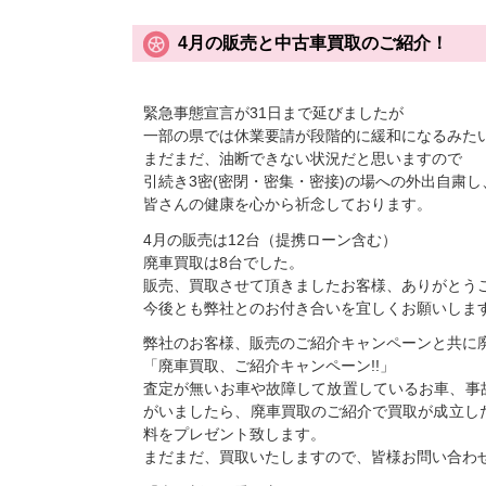
4月の販売と中古車買取のご紹介！
緊急事態宣言が31日まで延びましたが
一部の県では休業要請が段階的に緩和になるみた
まだまだ、油断できない状況だと思いますので
引続き3密(密閉・密集・密接)の場への外出自粛
皆さんの健康を心から祈念しております。
4月の販売は12台（提携ローン含む）
廃車買取は8台でした。
販売、買取させて頂きましたお客様、ありがとう
今後とも弊社とのお付き合いを宜しくお願いしま
弊社のお客様、販売のご紹介キャンペーンと共に
「廃車買取、ご紹介キャンペーン!!」
査定が無いお車や故障して放置しているお車、事
がいましたら、廃車買取のご紹介で買取が成立し
料をプレゼント致します。
まだまだ、買取いたしますので、皆様お問い合わ