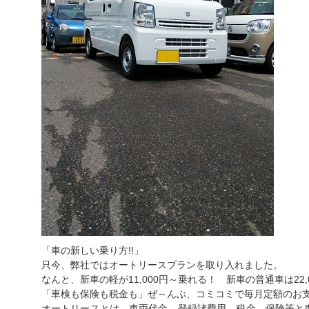
「車の新しい乗り方!!」
只今、弊社ではオートリースプランを取り入れました。
なんと、新車の軽が11,000円～乗れる！ 新車の普通車は22,
「車検も保険も税金も」ぜ～んぶ、コミコミで毎月定額のお
オートリースとは、車両代金、登録諸費用、税金、保険等と